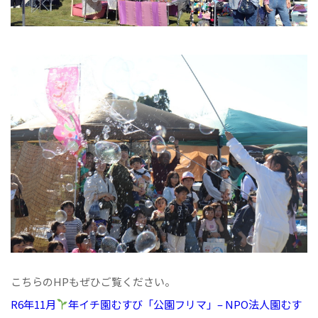
こちらのHPもぜひご覧ください。
R6年11月
年イチ園むすび「公園フリマ」– NPO法人園むす